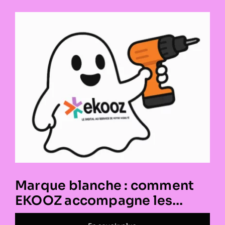
Écrans haute luminosité : la
clé d’une vitrine visible et
performante
En savoir plus