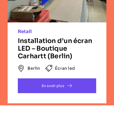
ASICS (Châtelet-les-
Halles)
PARIS
Vidéoprojecteur
/
Vitrine
En svoir plus