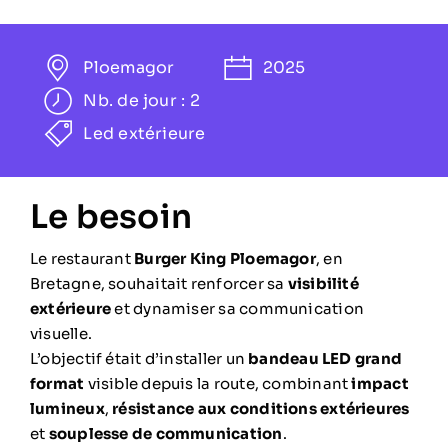
Ploemagor
2025
Nb. de jour : 2
Led extérieure
Le besoin
Le restaurant
Burger King Ploemagor
, en
Bretagne, souhaitait renforcer sa
visibilité
extérieure
et dynamiser sa communication
visuelle.
L’objectif était d’installer un
bandeau LED grand
format
visible depuis la route, combinant
impact
lumineux
,
résistance aux conditions extérieures
et
souplesse de communication
.