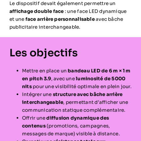
Le dispositif devait également permettre un
affichage double face
: une face LED dynamique
et une
face arrière personnalisable
avec bâche
publicitaire interchangeable.
Les objectifs
Mettre en place un
bandeau LED de 6 m × 1 m
en pitch 3.9
, avec une
luminosité de 5000
nits
pour une visibilité optimale en plein jour.
Intégrer une
structure avec bâche arrière
interchangeable
, permettant d’afficher une
communication statique complémentaire.
Offrir une
diffusion dynamique des
contenus
(promotions, campagnes,
messages de marque) visible à distance.